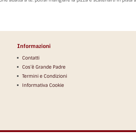
zione adatta a te: potrai mangiare la pizza e scatenarti in pista 
Informazioni
Contatti
Cos’è Grande Padre
Termini e Condizioni
Informativa Cookie