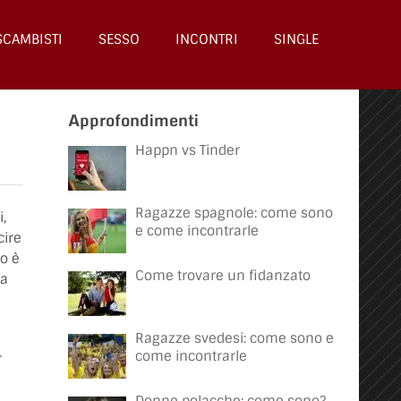
SCAMBISTI
SESSO
INCONTRI
SINGLE
Approfondimenti
Happn vs Tinder
Ragazze spagnole: come sono
,
e come incontrarle
cire
vo è
Come trovare un fidanzato
sa
Ragazze svedesi: come sono e
come incontrarle
r