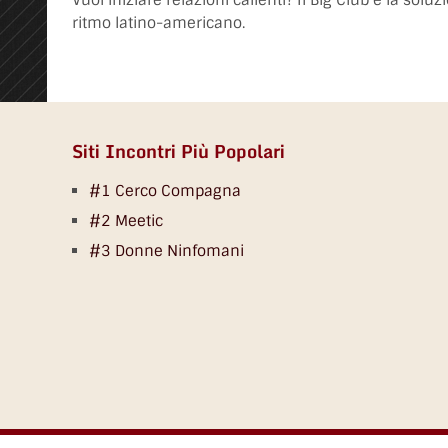
Vuoi iniziare relazioni calienti? Il Big Club è la solu
ritmo latino-americano.
Siti Incontri Più Popolari
#1 Cerco Compagna
#2 Meetic
#3 Donne Ninfomani