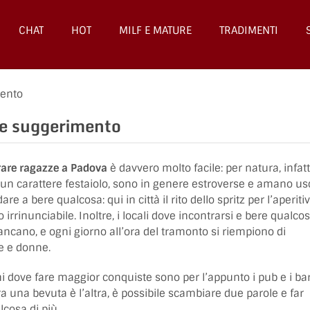
CHAT
HOT
MILF E MATURE
TRADIMENTI
mento
he suggerimento
rare ragazze a Padova
è davvero molto facile: per natura, infatti
n carattere festaiolo, sono in genere estroverse e amano us
are a bere qualcosa: qui in città il rito dello spritz per l’aperiti
 irrinunciabile. Inoltre, i locali dove incontrarsi e bere qualco
cano, e ogni giorno all’ora del tramonto si riempiono di
e e donne.
hi dove fare maggior conquiste sono per l’appunto i pub e i ba
ra una bevuta è l’altra, è possibile scambiare due parole e far
lcosa di più.