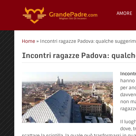
AMORE
Home
»
Incontri ragazze Padova: qualche suggeri
Incontri ragazze Padova: qualc
Incont
hanno u
per and
davvero
non man
ragazz
Il luog
dove, t
scattare la scintilla, la quale può trasformarsi in qua